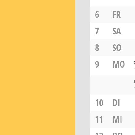
6
FR
7
SA
8
SO
9
MO
10
DI
11
MI