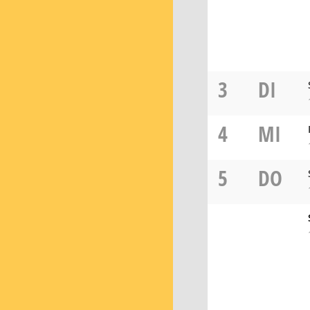
3
DI
4
MI
5
DO