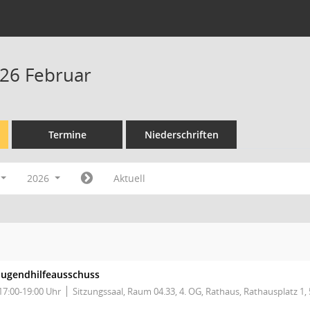
26 Februar
Termine
Niederschriften
2026
Aktuell
Jugendhilfeausschuss
17:00-19:00 Uhr
Sitzungssaal, Raum 04.33, 4. OG, Rathaus, Rathausplatz 1