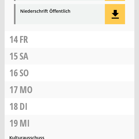
Niederschrift Öffentlich
14
FR
15
SA
16
SO
17
MO
18
DI
19
MI
Kulturausschuss