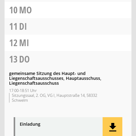
10
MO
11
DI
12
MI
13
DO
gemeinsame Sitzung des Haupt- und
Liegenschaftsausschusses, Hauptausschuss,
Liegenschaftsausschuss
17:00-18:51 Uhr
Sitzungssaal, 2. OG, VG I, Hauptstraße 14, 58332
Schwelm
Einladung