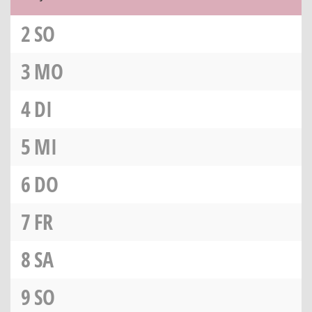
2
SO
3
MO
4
DI
5
MI
6
DO
7
FR
8
SA
9
SO