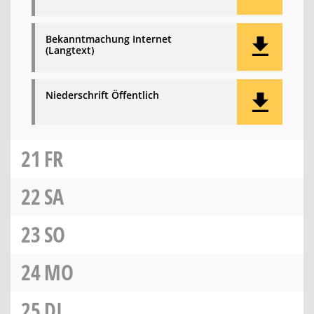
Bekanntmachung Internet
(Langtext)
Niederschrift Öffentlich
21
FR
22
SA
23
SO
24
MO
25
DI