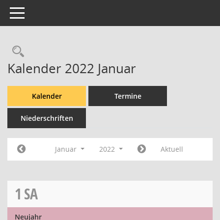
Toggle navigation
Rechercheauswahl
Kalender 2022 Januar
Kalender
Termine
Niederschriften
Januar
2022
Aktuell
1
SA
Neujahr