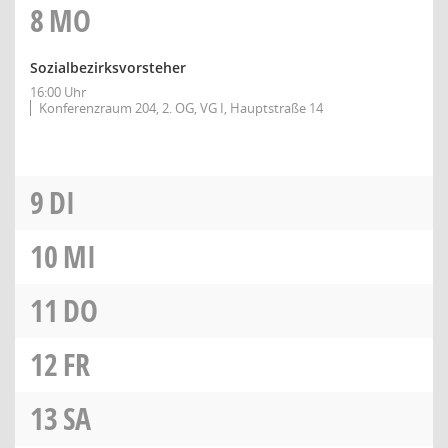
8
MO
Sozialbezirksvorsteher
16:00 Uhr
Konferenzraum 204, 2. OG, VG I, Hauptstraße 14
9
DI
10
MI
11
DO
12
FR
13
SA