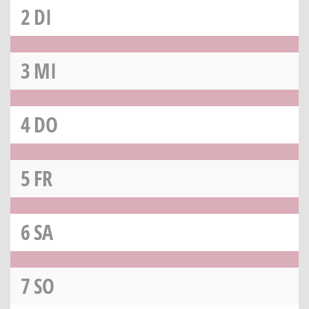
2
DI
3
MI
4
DO
5
FR
6
SA
7
SO