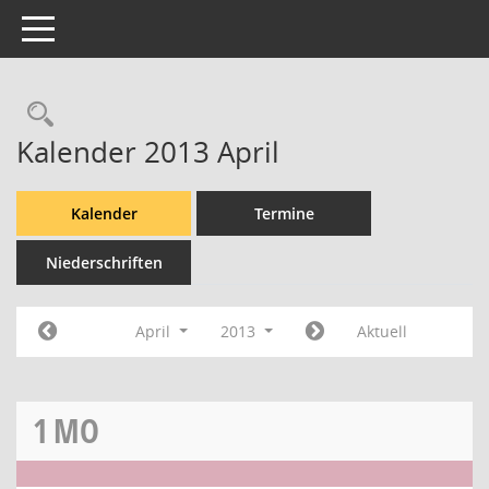
Toggle navigation
Rechercheauswahl
Kalender 2013 April
Kalender
Termine
Niederschriften
April
2013
Aktuell
1
MO