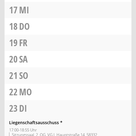
17
MI
18
DO
19
FR
20
SA
21
SO
22
MO
23
DI
Liegenschaftsausschuss *
17:00-18:55 Uhr
Sitzungssaal, 2. OG, VG I, Hauptstraße 14, 58332