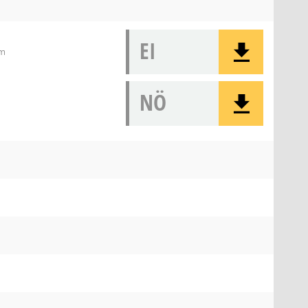
EI
lm
NÖ