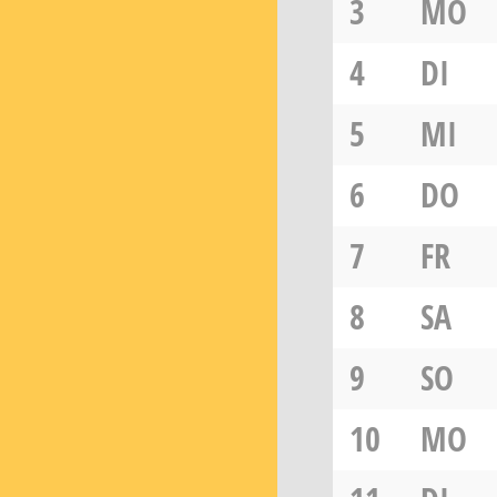
3
MO
4
DI
5
MI
6
DO
7
FR
8
SA
9
SO
10
MO