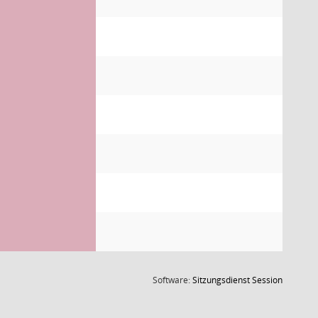
(Wird in
Software:
Sitzungsdienst
Session