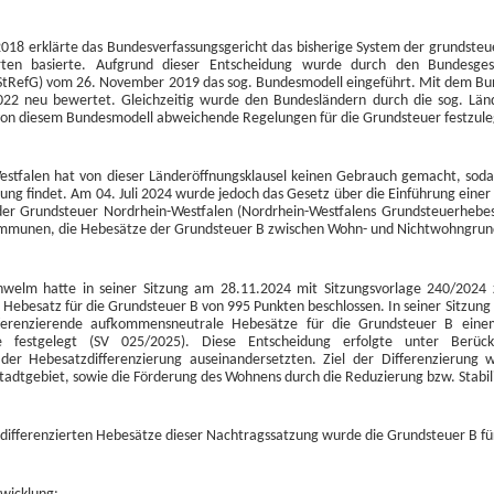
018 erklärte das Bundesverfassungsgericht das bisherige System der grundsteue
rten basierte. Aufgrund dieser Entscheidung wurde durch den Bundesg
tRefG) vom 26. November 2019 das sog. Bundesmodell eingeführt. Mit dem Bu
2022 neu bewertet. Gleichzeitig wurde den Bundesländern durch die sog. Lä
 von diesem Bundesmodell abweichende Regelungen für die Grundsteuer festzul
stfalen hat von dieser Länderöffnungsklausel keinen Gebrauch gemacht, soda
g findet. Am 04. Juli 2024 wurde jedoch das Gesetz über die Einführung einer
er Grundsteuer Nordrhein-Westfalen (Nordrhein-Westfalens Grundsteuerhebe
mmunen, die Hebesätze der Grundsteuer B zwischen Wohn- und Nichtwohngrunds
hwelm hatte in seiner Sitzung am 28.11.2024 mit Sitzungsvorlage 240/2024 
ebesatz für die Grundsteuer B von 995 Punkten beschlossen. In seiner Sitzung
fferenzierende aufkommensneutrale Hebesätze für die Grundsteuer B ei
e festgelegt (SV 025/2025). Diese Entscheidung erfolgte unter Berück
 der Hebesatzdifferenzierung auseinandersetzten. Ziel der Differenzierun
adtgebiet, sowie die Förderung des Wohnens durch die Reduzierung bzw. Stabil
ifferenzierten Hebesätze dieser Nachtragssatzung wurde die Grundsteuer B für