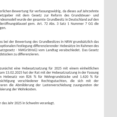
rlichen Bewertung für verfassungswidrig, da dieses auf Jahrzehnte
esetzgeber mit dem Gesetz zur Reform des Grundsteuer- und
ndesmodell wurde der gesamte Grundbesitz in Deutschland auf den
nderöffnungsklausel gem. Art. 72 Abs. 3 Satz 1 Nummer 7 GG die
egen.
ss bei der Bewertung des Grundbesitzes in NRW grundsätzlich das
 optionalen Festlegung differenzierender Hebesätze im Rahmen des
satzgesetz - NWGrStHsG) vom Landtag verabschiedet. Das Gesetz
tücken zu differenzieren.
zunächst eine Hebesatzsatzung für 2025 mit einem einheitlichen
 am 13.02.2025 hat der Rat mit der Hebesatzsatzung in der Fassung
nem Hebesatz von 826 % für Wohngrundstücke und 1.620 % für
sichtigung verschiedener Rechtsgutachten, die sich mit der
g waren die Abmilderung der Lastenverschiebung zuungunsten der
isierung der Wohnkosten.
 das Jahr 2025 in Schwelm veranlagt.