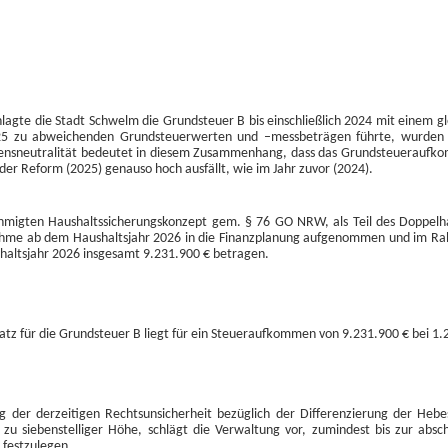
anlagte die Stadt Schwelm die Grundsteuer B bis einschließlich 2024 mit einem
5 zu abweichenden Grundsteuerwerten und –messbeträgen führte, wurden f
nsneutralität bedeutet in diesem Zusammenhang, dass das Grundsteueraufkom
h der Reform (2025) genauso hoch ausfällt, wie im Jahr zuvor (2024).
hmigten Haushaltssicherungskonzept gem. § 76 GO NRW, als Teil des Doppelh
hme ab dem Haushaltsjahr 2026 in die Finanzplanung aufgenommen und im Ra
altsjahr 2026 insgesamt 9.231.900 € betragen.
atz für die Grundsteuer B liegt für ein Steueraufkommen von 9.231.900 € bei 1.
g der derzeitigen Rechtsunsicherheit bezüglich der Differenzierung der He
is zu siebenstelliger Höhe, schlägt die Verwaltung vor, zumindest bis zur ab
 festzulegen.