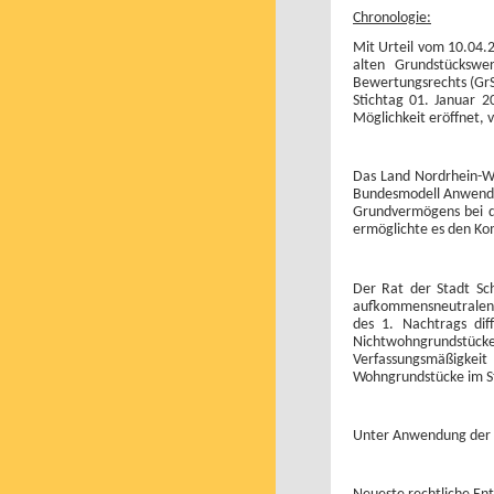
Chronologie:
Mit Urteil vom 10.04.2
alten Grundstückswe
Bewertungsrechts (GrS
Stichtag 01. Januar 
Möglichkeit eröffnet,
Das Land Nordrhein-We
Bundesmodell Anwendun
Grundvermögens bei d
ermöglichte es den Ko
Der Rat der Stadt Sc
aufkommensneutralen H
des 1. Nachtrags di
Nichtwohngrundstück
Verfassungsmäßigkeit
Wohngrundstücke im St
Unter Anwendung der d