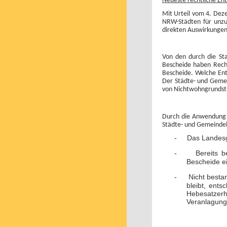
Neueste rechtliche En
Mit Urteil vom 4. Dez
NRW-Städten für unzul
direkten Auswirkungen 
Von den durch die St
Bescheide haben Recht
Bescheide. Welche Ents
Der Städte- und Gemei
von Nichtwohngrundst
Durch die Anwendung d
Städte- und Gemeindeb
-
Das Landesgu
-
Bereits b
Bescheide ei
-
Nicht besta
bleibt, ent
Hebesatzer
Veranlagung 