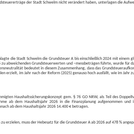
dsteuererträge der Stadt Schwelm nicht verändert haben, unterlagen die Aufwe
anlagte die Stadt Schwelm die Grundsteuer A bis einschließlich 2024 mit einem
5 zu abweichenden Grundsteuerwerten und –messbeträgen führte, wurde für da
nsneutralität bedeutet in diesem Zusammenhang, dass das Grundsteueraufkom
len erzielt, im Jahr nach der Reform (2025) genauso hoch ausfällt, wie im Jahr z
hmigten Haushaltssicherungskonzept gem. § 76 GO NRW, als Teil des Doppelh
ahme ab dem Haushaltsjahr 2026 in die Finanzplanung aufgenommen und
mnach ab dem Haushaltsjahr 2026 14.400 € betragen.
u erzielen, muss der Hebesatz für die Grundsteuer A ab 2026 auf 478 % angep