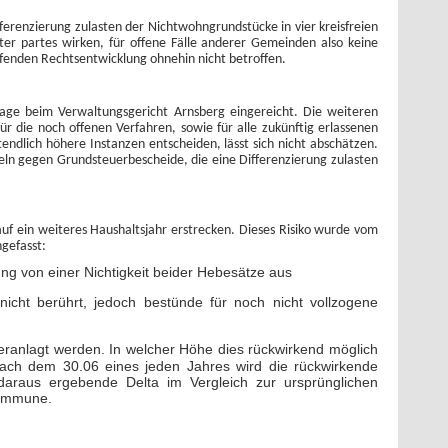
erenzierung zulasten der Nichtwohngrundstücke in vier kreisfreien
nter partes wirken, für offene Fälle anderer Gemeinden also keine
ufenden Rechtsentwicklung ohnehin nicht betroffen.
age beim Verwaltungsgericht Arnsberg eingereicht. Die weiteren
r die noch offenen Verfahren, sowie für alle zukünftig erlassenen
endlich höhere Instanzen entscheiden, lässt sich nicht abschätzen.
ln gegen Grundsteuerbescheide, die eine Differenzierung zulasten
uf ein weiteres Haushaltsjahr erstrecken. Dieses Risiko wurde vom
gefasst:
ng von einer Nichtigkeit beider Hebesätze aus
nicht berührt, jedoch bestünde für noch nicht vollzogene
 veranlagt werden. In welcher Höhe dies rückwirkend möglich
 Nach dem 30.06 eines jeden Jahres wird die rückwirkende
raus ergebende Delta im Vergleich zur ursprünglichen
 Kommune.