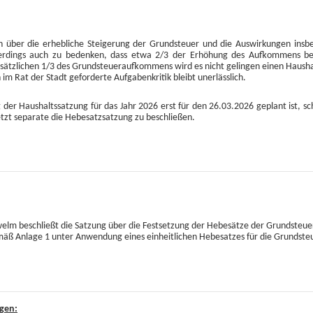
ch über die erhebliche Steigerung der Grundsteuer und die Auswirkungen insb
llerdings auch zu bedenken, dass etwa 2/3 der Erhöhung des Aufkommens bei 
usätzlichen 1/3 des Grundsteueraufkommens wird es nicht gelingen einen Hausha
 im Rat der Stadt geforderte Aufgabenkritik bleibt unerlässlich.
der Haushaltssatzung für das Jahr 2026 erst für den 26.03.2026 geplant ist, schl
etzt separate die Hebesatzsatzung zu beschließen.
welm beschließt die Satzung über die Festsetzung der Hebesätze der Grundsteu
äß Anlage 1 unter Anwendung eines einheitlichen Hebesatzes für die Grundste
ngen: