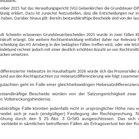
twicklung:
ember 2025 hat das Verwaltungsgericht (VG) Gelsenkirchen die Grundsteuer-Diff
ässig erklärt. Dazu ist zunächst festzustellen, dass die Entscheidungen nur i
haben. Darüber hinaus gilt: Bereits bestandskräftige Bescheide sind von der la
adt Schwelm erlassenen Grundsteuerbescheiden 2025 wurde in zwei Fällen Kl
skraft erlangt. Die weitere Rechtsentwicklung entfaltet daher nur Relevanz fü
cheidung das VG Arnsberg in den beklagten Fällen treffen wird, oder wie letzt
ndebund rechnet jedoch mit einer deutlich erhöhten Anzahl an von Rechtsmitte
ücken umsetzen.
ifferenzierter Hebesätze im Haushaltsjahr 2026 würde sich das Prozessrisiko a
und aus den Rechtsgutachten zur Hebesatzdifferenzierung wie folgt zusammen
tachten geht im Falle einer gleichheitswidrigen Hebesatzdifferenzieru
estandkräftige Bescheide würden von der Satzungsnichtigkeit zwar 
n Vollstreckungshindernis.
ndskräftige Fälle könnten jedenfalls nicht in ursprünglicher Höhe neu
scheidet sich je nach (endgültiger) Festlegung der Rechtsprechung.
höhung durch den § 25 Abs. 3 GrStG ausgeschlossen. Das sich da
verbleibt in sämtlichen betroffenen Fällen als Ertragsverlust bei der