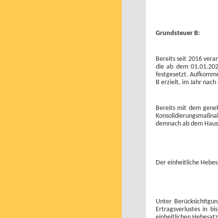
Grundsteuer B:
Bereits seit 2016 ver
die ab dem 01.01.202
festgesetzt. Aufkomme
B erzielt, im Jahr nac
Bereits mit dem gene
Konsolidierungsmaßna
demnach ab dem Haush
Der einheitliche Hebes
Unter Berücksichtigun
Ertragsverlustes in b
einheitlichen Hebesatz