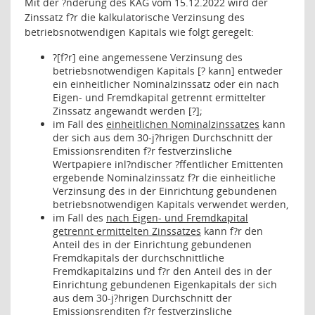
Mit der ?nderung des KAG vom 15.12.2022 wird der
Zinssatz f?r die kalkulatorische Verzinsung des
betriebsnotwendigen Kapitals wie folgt geregelt:
?[f?r] eine angemessene Verzinsung des
betriebsnotwendigen Kapitals [? kann] entweder
ein einheitlicher Nominalzinssatz oder ein nach
Eigen- und Fremdkapital getrennt ermittelter
Zinssatz angewandt werden [?];
im Fall des
einheitlichen Nominalzinssatzes
kann
der sich aus dem 30-j?hrigen Durchschnitt der
Emissionsrenditen f?r festverzinsliche
Wertpapiere inl?ndischer ?ffentlicher Emittenten
ergebende Nominalzinssatz f?r die einheitliche
Verzinsung des in der Einrichtung gebundenen
betriebsnotwendigen Kapitals verwendet werden,
im Fall des
nach Eigen- und Fremdkapital
getrennt ermittelten Zinssatzes
kann f?r den
Anteil des in der Einrichtung gebundenen
Fremdkapitals der durchschnittliche
Fremdkapitalzins und f?r den Anteil des in der
Einrichtung gebundenen Eigenkapitals der sich
aus dem 30-j?hrigen Durchschnitt der
Emissionsrenditen f?r festverzinsliche