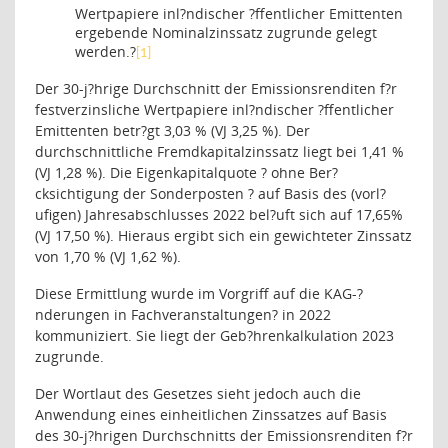
Wertpapiere inl?ndischer ?ffentlicher Emittenten
ergebende Nominalzinssatz zugrunde gelegt
werden.?
[1]
Der 30-j?hrige Durchschnitt der Emissionsrenditen f?r
festverzinsliche Wertpapiere inl?ndischer ?ffentlicher
Emittenten betr?gt 3,03 % (VJ 3,25 %). Der
durchschnittliche Fremdkapitalzinssatz liegt bei 1,41 %
(VJ 1,28 %). Die Eigenkapitalquote ? ohne Ber?
cksichtigung der Sonderposten ? auf Basis des (vorl?
ufigen) Jahresabschlusses 2022 bel?uft sich auf 17,65%
(VJ 17,50 %). Hieraus ergibt sich ein gewichteter Zinssatz
von 1,70 % (VJ 1,62 %).
Diese Ermittlung wurde im Vorgriff auf die KAG-?
nderungen in Fachveranstaltungen
?
in 2022
kommuniziert. Sie liegt der Geb?hrenkalkulation 2023
zugrunde.
Der Wortlaut des Gesetzes sieht jedoch auch die
Anwendung eines einheitlichen Zinssatzes auf Basis
des 30-j?hrigen Durchschnitts der Emissionsrenditen f?r