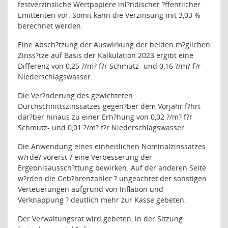
festverzinsliche Wertpapiere inl?ndischer ?ffentlicher
Emittenten vor. Somit kann die Verzinsung mit 3,03 %
berechnet werden.
Eine Absch?tzung der Auswirkung der beiden m?glichen
Zinss?tze auf Basis der Kalkulation 2023 ergibt eine
Differenz von 0,25 ?/m? f?r Schmutz- und 0,16 ?/m? f?r
Niederschlagswasser.
Die Ver?nderung des gewichteten
Durchschnittszinssatzes gegen?ber dem Vorjahr f?hrt
dar?ber hinaus zu einer Erh?hung von 0,02 ?/m? f?r
Schmutz- und 0,01 ?/m? f?r Niederschlagswasser.
Die Anwendung eines einheitlichen Nominalzinssatzes
w?rde? vorerst ? eine Verbesserung der
Ergebnisaussch?ttung bewirken. Auf der anderen Seite
w?rden die Geb?hrenzahler ? ungeachtet der sonstigen
Verteuerungen aufgrund von Inflation und
Verknappung ? deutlich mehr zur Kasse gebeten.
Der Verwaltungsrat wird gebeten, in der Sitzung