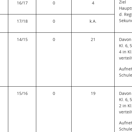
Ziel
16/17
0
4
Haupt
d. Reg
Sekun
17/18
0
k.A.
14/15
0
21
Davon 
Kl. 6, 5
4 in Kl
verteil
Aufne
Schule
15/16
0
19
Davon 
Kl. 6, 5
2 in Kl
verteil
Aufne
Schule