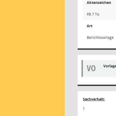
Aktenzeichen
FB 7 To
Art
Berichtsvorlage
VO
Vorlag
Sachverhalt:
?