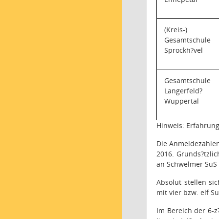
(Kreis-)
Gesamtschule
Sprockh?vel
Gesamtschule
Langerfeld
?
Wuppertal
Hinweis: Erfahrun
Die Anmeldezahlen
2016. Grunds?tzlic
an Schwelmer SuS l
Absolut stellen s
mit vier bzw. elf S
Im Bereich der 6-z