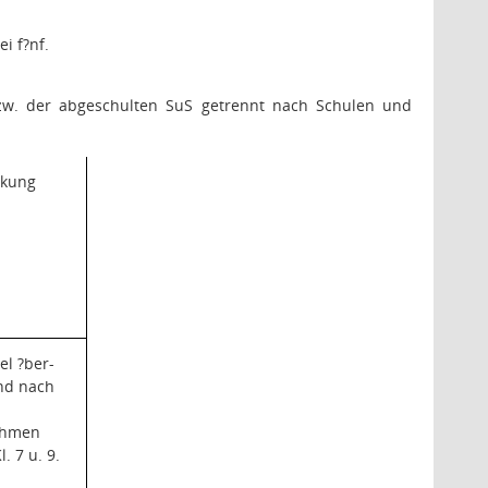
i f?nf.
 bzw. der abgeschulten SuS getrennt nach Schulen und
kung
l ?ber-
nd nach
ahmen
. 7 u. 9.