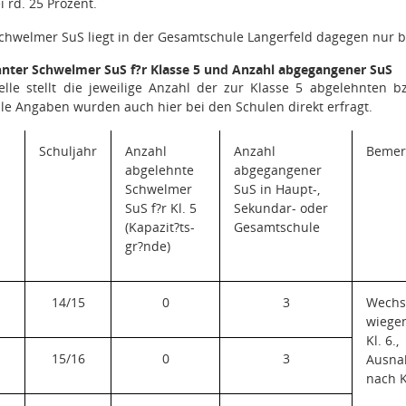
ei rd. 25 Prozent.
hwelmer SuS liegt in der Gesamtschule Langerfeld dagegen nur be
nter Schwelmer SuS f?r Klasse 5 und Anzahl abgegangener SuS
lle stellt die jeweilige Anzahl der zur Klasse 5 abgelehnten
lle Angaben wurden auch hier bei den Schulen direkt erfragt.
Schuljahr
Anzahl
Anzahl
Bemer
abgelehnte
abgegangener
Schwelmer
SuS in Haupt-,
SuS f?r Kl. 5
Sekundar- oder
(Kapazit?ts-
Gesamtschule
gr?nde)
14/15
0
3
Wechse
wiege
Kl. 6.,
15/16
0
3
Ausn
nach Kl