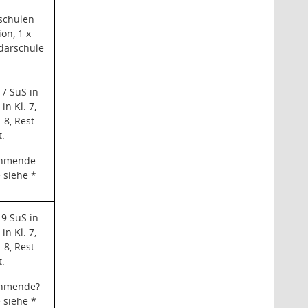
schulen
ion, 1 x
darschule
7 SuS in
 in Kl. 7,
. 8, Rest
t.
hmende
 siehe *
9 SuS in
 in Kl. 7,
. 8, Rest
t.
hmende
?
 siehe *