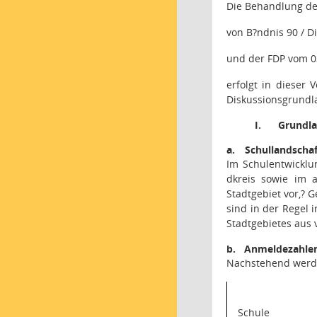
Die Behandlung de
von B?ndnis 90 / D
und der FDP vom 0
erfolgt in dieser
Diskussionsgrundl
I.
Grundla
a.
Schullandschaf
Im Schulentwicklu
dkreis sowie im 
Stadtgebiet vor,
?
G
sind in der Regel 
Stadtgebietes aus
b.
Anmeldezahlen 
Nachstehend werden
Schule