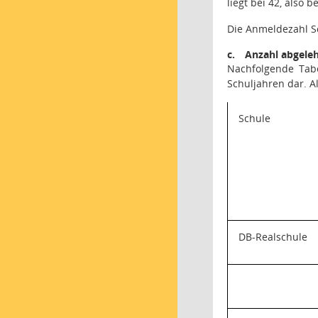
liegt bei 42, also b
Die Anmeldezahl Sc
c.
Anzahl abgeleh
Nachfolgende Tabe
Schuljahren dar. A
Schule
DB-Realschule