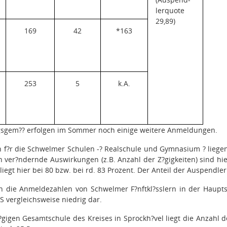
lerquote
29,89)
169
42
*163
253
5
k.A.
gsgem?? erfolgen im Sommer noch einige weitere Anmeldungen.
 f?r die Schwelmer Schulen -
?
Realschule und Gymnasium ? liegen
h ver?ndernde Auswirkungen (z.B. Anzahl der Z?gigkeiten) sind hie
iegt hier bei 80 bzw. bei rd. 83 Prozent. Der Anteil der Auspendle
ich die Anmeldezahlen von Schwelmer F?nftkl?sslern in der Haup
uS vergleichsweise niedrig dar.
?gigen Gesamtschule des Kreises in Sprockh?vel liegt die Anzahl