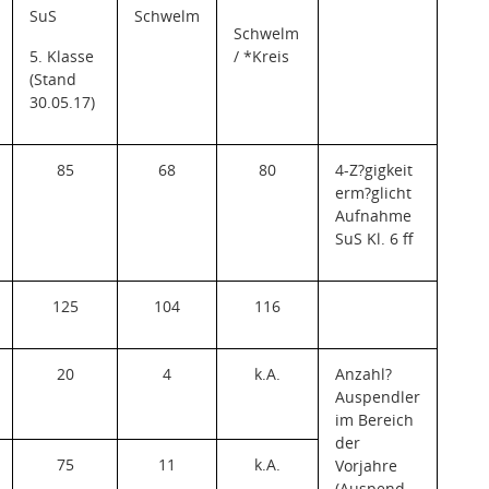
SuS
Schwelm
Schwelm
5. Klasse
/ *Kreis
(Stand
30.05.17)
85
68
80
4-Z?gigkeit
erm?glicht
Aufnahme
SuS Kl. 6 ff
125
104
116
20
4
k.A.
Anzahl
?
Auspendler
im Bereich
der
75
11
k.A.
Vorjahre
(Auspend-