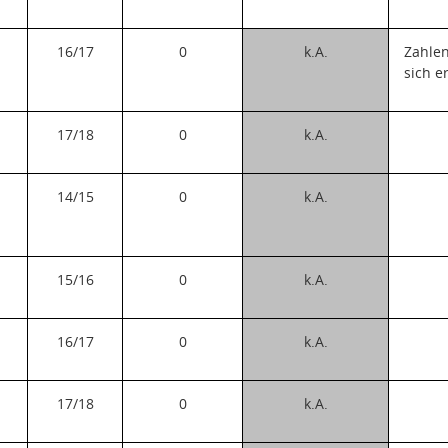
16/17
0
k.A.
Zahle
sich e
17/18
0
k.A.
14/15
0
k.A.
15/16
0
k.A.
16/17
0
k.A.
17/18
0
k.A.