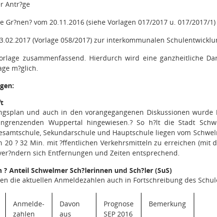
r Antr?ge
ie Gr?nen
?
vom 20.11.2016 (siehe Vorlagen 017/2017 u. 017/2017/1) 
3.02.2017 (Vorlage 058/2017) zur interkommunalen Schulentwicklu
 Vorlage zusammenfassend. Hierdurch wird eine ganzheitliche Dar
age m?glich.
gen:
t
ngsplan und auch in den vorangegangenen Diskussionen wurde ber
angrenzenden Wuppertal hingewiesen.
?
So h?lt die Stadt Sch
esamtschule, Sekundarschule und Hauptschule liegen vom Schwelm
in 20 ? 32 Min. mit ?ffentlichen Verkehrsmitteln zu erreichen (mi
 ver?ndern sich Entfernungen und Zeiten entsprechend.
? Anteil Schwelmer Sch?lerinnen und Sch?ler (SuS)
 die aktuellen Anmeldezahlen auch in Fortschreibung des Schulen
Anmelde-
Davon
Prognose
Bemerkung
zahlen
aus
SEP 2016