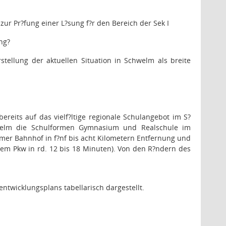
zur Pr?fung einer L?sung f?r den Bereich der Sek I
ng
?
stellung der aktuellen Situation in Schwelm als breite
eits auf das vielf?ltige regionale Schulangebot im S?
welm die Schulformen Gymnasium und Realschule im
er Bahnhof in f?nf bis acht Kilometern Entfernung und
t dem Pkw in rd. 12 bis 18 Minuten). Von den R?ndern des
twicklungsplans tabellarisch dargestellt.