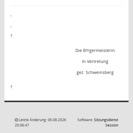
?
Die B?rgermeisterin
In Vertretung
gez. Schweinsberg
?
Letzte Änderung: 06.08.2026
Software:
Sitzungsdienst
(Wird in
20:06:47
Session