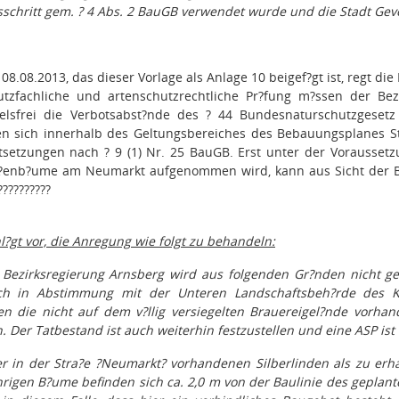
sschritt gem. ? 4 Abs. 2 BauGB verwendet wurde und die Stadt Gev
08.08.2013, das dieser Vorlage als Anlage 10 beigef?gt ist, regt di
utzfachliche und artenschutzrechtliche Pr?fung m?ssen der Be
lsfrei die Verbotsabst?nde des ? 44 Bundesnaturschutzgesetz
n sich innerhalb des Geltungsbereiches des Bebauungsplanes S
tsetzungen nach ? 9 (1) Nr. 25 BauGB. Erst unter der Voraussetzu
a?enb?ume am Neumarkt aufgenommen wird, kann aus Sicht der Bez
??????????
l?gt vor, die Anregung wie folgt zu behandeln:
Bezirksregierung Arnsberg wird aus folgenden Gr?nden nicht gefo
 in Abstimmung mit der Unteren Landschaftsbeh?rde des Krei
n die nicht auf dem v?llig versiegelten Brauereigel?nde vorhan
. Der Tatbestand ist auch weiterhin festzustellen und eine ASP ist 
er in der Stra?e ?Neumarkt? vorhandenen Silberlinden als zu erh
hrigen B?ume befinden sich ca. 2,0 m von der Baulinie des geplant