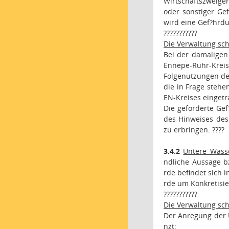
Wirtschaftszweige
oder sonstiger Ge
wird eine Gef?hrd
???????????
Die Verwaltung sch
Bei der damaligen
Ennepe-Ruhr-Kreis
Folgenutzungen de
die in Frage stehe
EN-Kreises eingetr
Die geforderte Ge
des Hinweises de
zu erbringen.
????
3.4.2
Untere Wass
ndliche Aussage b
rde befindet sich 
rde um Konkretisi
???????????
Die Verwaltung sch
Der Anregung der 
nzt: