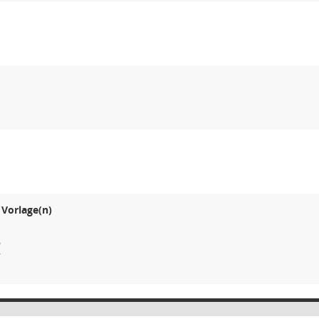
Vorlage(n)
6
7