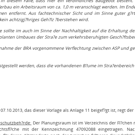
 in diesem Falle, dass hier ein verbindliches Baugebot besteht.
bau ein Arbeitsraum von ca. 1,0 m veranschlagt werden. Im Endef
n entfernt. Aus fachtechnischer Sicht und im Sinne guter g?rtne
ein achtzigj?hriges Geh?lz ?berstehen wird.
sollte im auch im Sinne der Nachhaltigkeit auf die Erhaltung de
lanten Umbaues der Stra?e zum verkehrsberuhigten Gesch?ftsb
ngnahme der BRA vorgenommene Verflechtung zwischen ASP und gesc
stgestellt werden, dass die vorhandenen B?ume im Stra?enbereich
07.10.2013, das dieser Vorlage als Anlage 11 beigef?gt ist, regt d
schutzbeh?rde:
Der Planungsraum ist im Verzeichnis der Fl?chen
achtsfl?che mit der Kennzeichnung 47092088 eingetragen. N