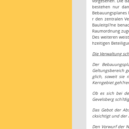
vorgesehen. Die da
bestehen nur dan
Bebauungsplanes Nr
r den zentralen Ve
Bauleitpl?ne bena
Raumordnung zugew
Des weiteren weist
hzeitigen Beteilig
Die Verwaltung sch
Der Bebauungspla
Geltungsbereich g
glich, soweit sie
Kerngebiet geh?re
Ob es sich bei de
Gevelsberg sch?di
Das Gebot der Ab
cksichtigt und der
Den Vorwurf der Ni