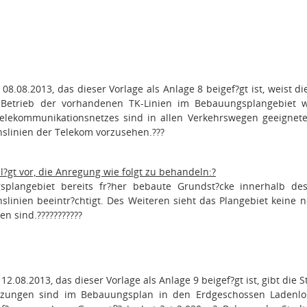
08.08.2013, das dieser Vorlage als Anlage 8 beigef?gt ist, weist
etrieb der vorhandenen TK-Linien im Bebauungsplangebiet wei
elekommunikationsnetzes sind in allen Verkehrswegen geeignet
slinien der Telekom vorzusehen.
???
l?gt vor, die Anregung wie folgt zu behandeln:
?
plangebiet bereits fr?her bebaute Grundst?cke innerhalb des 
linien beeintr?chtigt. Des Weiteren sieht das Plangebiet keine 
en sind.
???????????
12.08.2013, das dieser Vorlage als Anlage 9 beigef?gt ist, gibt die
tzungen sind im Bebauungsplan in den Erdgeschossen Ladenlokal