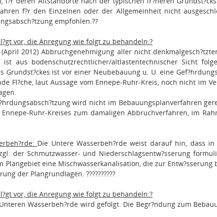
n, f?r deren Altstandorte nach der typischen fr?heren Grundst?c
fahren f?r den Einzelnen oder der Allgemeinheit nicht ausgesc
ungsabsch?tzung empfohlen.
??
l?gt vor, die Anregung wie folgt zu behandeln:
?
 (April 2012) Abbruchgenehmigung aller nicht denkmalgesch?tzt
 ist aus bodenschutzrechtlicher/altlastentechnischer Sicht fo
s Grundst?ckes ist vor einer Neubebauung u. U. eine Gef?hrdung
nde Fl?che, laut Aussage vom Ennepe-Ruhr-Kreis, noch nicht im V
agen.
f?hrdungsabsch?tzung wird nicht im Bebauungsplanverfahren gereg
s Ennepe-Ruhr-Kreises zum damaligen Abbruchverfahren, im Rah
erbeh?rde:
Die Untere Wasserbeh?rde weist darauf hin, dass in 
zgl. der Schmutzwasser- und Niederschlagsentw?sserung formul
im Plangebiet eine Mischwasserkanalisation, die zur Entw?sserung 
erung der Plangrundlagen.
??????????
l?gt vor, die Anregung wie folgt zu behandeln:
?
Unteren Wasserbeh?rde wird gefolgt. Die Begr?ndung zum Bebauung