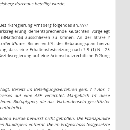
elsberg durchaus beteiligt wurde.
e Bezirksregierung Arnsberg folgendes an:
?????
zirksregierung dementsprechende Gutachten vorgelegt
 (BNatSchG) ausschlie?en zu k?nnen. An der Stra?e ?
tra?enb?ume. Bisher enth?lt der Bebauungsplan hierzu
ng, dass eine Erhaltensfestsetzung nach ? 9 (1) Nr. 25
irksregierung auf eine Artenschutzrechtliche Pr?fung
lgt. Bereits im Beteiligungsverfahren gem. ? 4 Abs. 1
ses auf eine ASP verzichtet. Ma?geblich f?r diese
denen Biotoptypen, die das Vorhandensein gesch?tzter
entbehrlich.
altend wurde bewusst nicht getroffen. Die Pflanzpunkte
en Bauk?rpers entfernt. Die im Erdgeschoss festgesetzte