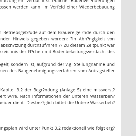
ksnutzung ein Verdacht sch?dlicher Bodenver?nderungen
hlossen werden kann. Im Vorfeld einer Wiederbebauung
en Betriebsgeb?ude auf dem Brauereigel?nde durch den
lgender Hinweis gegeben worden: ?In Abh?ngigkeit von
sabsch?tzung durchzuf?hren.?
?
Zu diesem Zeitpunkt war
erzeichnis der Fl?chen mit Bodenbelastungsverdacht des
elt, sondern ist, aufgrund der v.g. Stellungnahme und
men des Baugenehmigungsverfahren vom Antragsteller
Kapitel 3.2 der Begr?ndung (Anlage 5) eine missverst?
iert w?re. Nach Informationen der Unteren Wasserbeh?
beider dient. Diesbez?glich bittet die Untere Wasserbeh?
splan wird unter Punkt 3.2 redaktionell wie folgt erg?