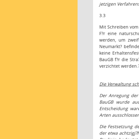
jetzigen Verfahren
3.3
Mit Schreiben vom 
F?r eine natursch
werden, um zweife
Neumarkt? befinde
keine Erhaltensfes
BauGB f?r die Str
verzichtet werden.
Die Verwaltung sch
Der Anregung der 
BauGB wurde auch
Entscheidung ware
Arten ausschlossen
Die Festsetzung d
der etwa achtzigj?