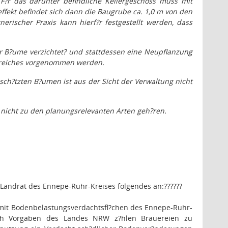
 F?r das darunter befindliche Kellergeschoss muss mit
fekt befindet sich dann die Baugrube ca. 1,0 m von den
rischer Praxis kann hierf?r festgestellt werden, dass
r B?ume verzichtet
?
und stattdessen eine Neupflanzung
ereiches vorgenommen werden.
h?tzten B?umen ist aus der Sicht der Verwaltung nicht
 nicht zu den planungsrelevanten Arten geh?ren.
er Landrat des Ennepe-Ruhr-Kreises folgendes an:
??????
 mit Bodenbelastungsverdachtsfl?chen des Ennepe-Ruhr-
ach Vorgaben des Landes NRW z?hlen Brauereien zu