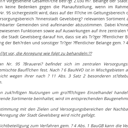
f?r vorgesehene Gesamtfl?che betr?gt 2.030 m?. Belange der Stadt
n keine Bedenken gegen die Planaufstellung, wenn im Rahmen
. 95 sichergestellt wird, dass auf der Fl?che im Geltungsbereich d
rsorgungsbereich ?Innenstadt Gevelsberg? relevanten Sortiment a
chbarter Gemeinden sind aufeinander abzustimmen. Dabei k?nne
iesenen Funktionen sowie auf Auswirkungen auf ihre zentralen 
 die Stadt Gevelsberg darauf hin, dass sie als Tr?ger ?ffentlicher 
ung der Beh?rden und sonstiger Tr?ger ?ffentlicher Belange gem. ? 4
l?gt vor, die Anregung wie folgt zu behandeln:
??
n Nr. 95 ?Brauerei? befindet sich im zentralen Versorgung
emischte Baufl?chen fest. Nach ? 6 BauNVO ist in Mischgebieten 
 nicht wegen ihrer nach ? 11 Abs. 3 Satz 2 besonderen st?dte
n.
n zuk?nftigen Nutzungen um gro?fl?chigen Einzelhandel handelt
gende Sortimente beinhaltet, wird im entsprechenden Baugenehmi
stimmung mit den Zielen und Versorgungsbereichen der Nachbar
 Anregung der Stadt Gevelsberg wird nicht gefolgt.
chtbeteiligung zum Verfahren gem. ? 4 Abs. 1 BauGB kann die Ver