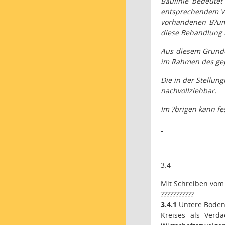
Baulinie bedeutet
entsprechendem Ver
vorhandenen B?ume
diese Behandlung k
Aus diesem Grunde 
im Rahmen des gep
Die in der Stellu
nachvollziehbar.
Im ?brigen kann fe
3.4
Mit Schreiben vom 
???????????
3.4.1
Untere Boden
Kreises als Verd