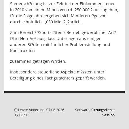
Steuersch?tzung ist zur Zeit bei der Einkommensteuer
in 2010 von einem Minus von rd. 250.000 ? auszugehen,
f?r die Folgejahre ergeben sich Minderertr?ge von
durchschnittlich 1,050 Mio. ? j?hrlich.
Zum Bereich
?
?Sportst?tten ? Betrieb gewerblicher Art?
f?hrt Herr Vo? aus, dass Unterlagen aus einigen
anderen St?dten mit ?hnlicher Problemstellung und
Konstruktion
zusammen getragen w?rden.
Insbesondere steuerliche Aspekte m?ssten unter
Beteiligung eines Fachgutachters gepr?ft werden.
Letzte Änderung: 07.08.2026
Software:
Sitzungsdienst
(Wird in
17:06:58
Session