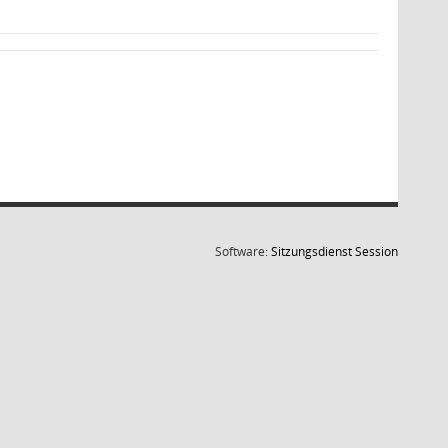
(Wird in
Software:
Sitzungsdienst
Session