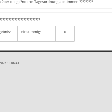
st ?ber die ge?nderte Tagesordnung abstimmen.
?????????
???????????????????????????
ebnis:
einstimmig:
x
2026 13:06:43