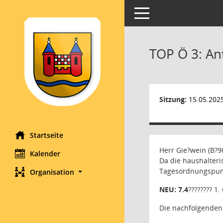
Toggle navigation
TOP Ö 3: An
Sitzung:
15.05.202
Startseite
Herr Gie?wein (B?9
Kalender
Da die haushalteri
Tagesordnungspunk
Organisation
NEU: 7.4
????????
1.
Die nachfolgenden