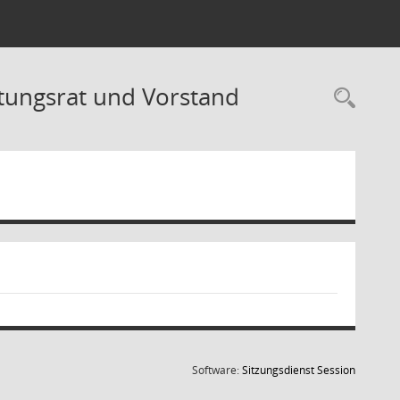
tungsrat und Vorstand
Rec
(Wird in
Software:
Sitzungsdienst
Session