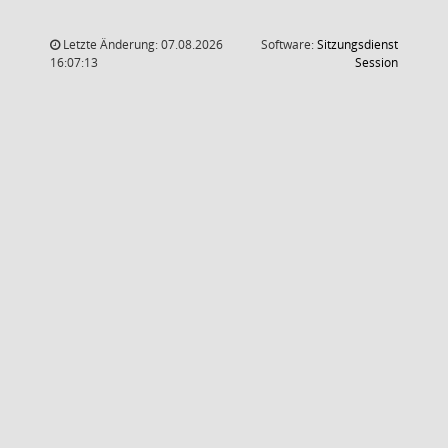
Letzte Änderung: 07.08.2026
Software:
Sitzungsdienst
(Wird in
16:07:13
Session