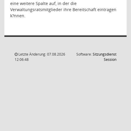
eine weitere Spalte auf, in der die
Verwaltungsratsmitglieder ihre Bereitschaft eintragen
k?nnen.
Letzte Änderung: 07.08.2026
Software:
Sitzungsdienst
(Wird in
12:06:48
Session