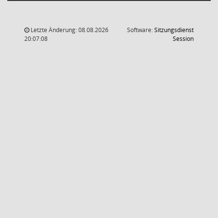
Letzte Änderung: 08.08.2026
Software:
Sitzungsdienst
(Wird in
20:07:08
Session