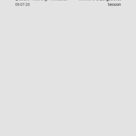
(Wird in
09:07:20
Session