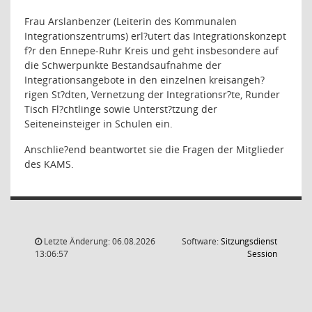
Frau Arslanbenzer (Leiterin des Kommunalen
Integrationszentrums) erl?utert das Integrationskonzept
f?r den Ennepe-Ruhr Kreis und geht insbesondere auf
die Schwerpunkte Bestandsaufnahme der
Integrationsangebote in den einzelnen kreisangeh?
rigen St?dten, Vernetzung der Integrationsr?te, Runder
Tisch Fl?chtlinge sowie Unterst?tzung der
Seiteneinsteiger in Schulen ein.
Anschlie?end beantwortet sie die Fragen der Mitglieder
des KAMS.
Letzte Änderung: 06.08.2026
Software:
Sitzungsdienst
(Wird in
13:06:57
Session