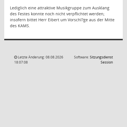
Lediglich eine attraktive Musikgruppe zum Ausklang
des Festes konnte noch nicht verpflichtet werden;
insofern bittet Herr Eibert um Vorschl?ge aus der Mitte
des KAMS.
Letzte Änderung: 08.08.2026
Software:
Sitzungsdienst
(Wird in
18:07:08
Session