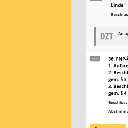
Linde"
Beschlus
DZT
Anla
36. FNP-
Ö 8
1. Aufst
2. Besch
gem. § 3
3. Besch
gem. § 4
Beschluss
Abstimmu