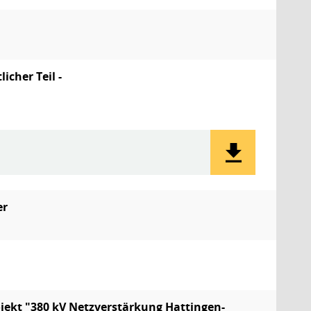
icher Teil -
er
jekt "380 kV Netzverstärkung Hattingen-