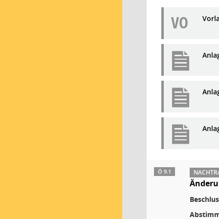
VO
Vorl
Anla
Anla
Anla
Ö 9.1
NACHTRA
Änderun
Beschlus
Abstimm