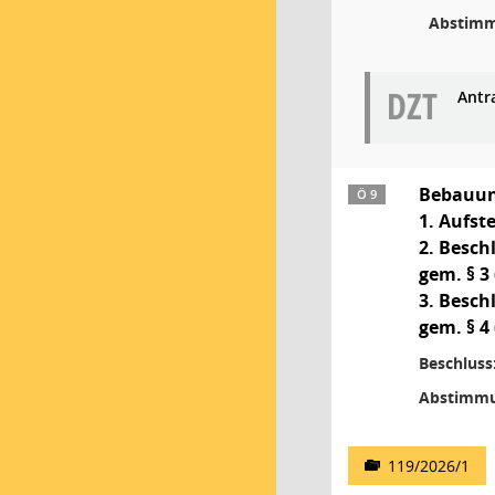
Abstimm
DZT
Antr
Bebauun
Ö 9
1. Aufst
2. Besch
gem. § 3
3. Besch
gem. § 4
Beschluss
Abstimmu
119/2026/1