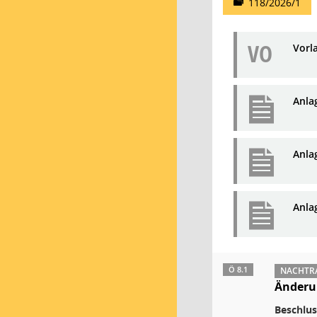
118/2026/1
VO
Vorl
Anla
Anla
Anlag
Ö 8.1
NACHTRA
Änderun
Beschlus