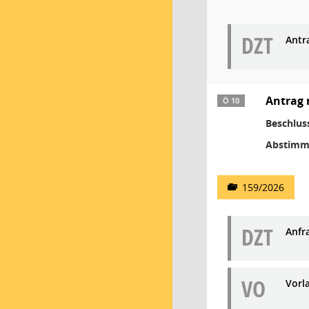
DZT
Antr
Antrag 
Ö 10
Beschlus
Abstimm
159/2026
DZT
Anfr
VO
Vorl