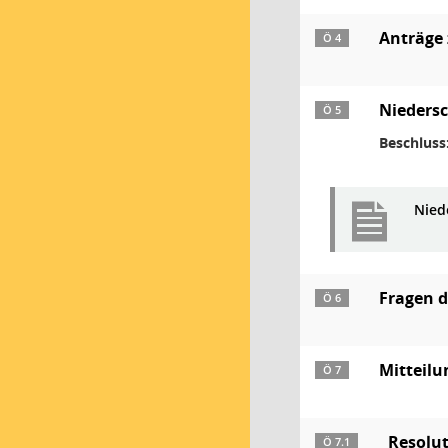
Anträge
Ö 4
Niedersc
Ö 5
Beschluss
Niede
Fragen 
Ö 6
Mitteilu
Ö 7
Resolut
Ö 7.1