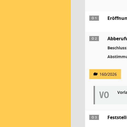
Eröffnun
Ö 1
Abberufu
Ö 2
Beschluss
Abstimmu
160/2026
VO
Vorl
Feststel
Ö 3