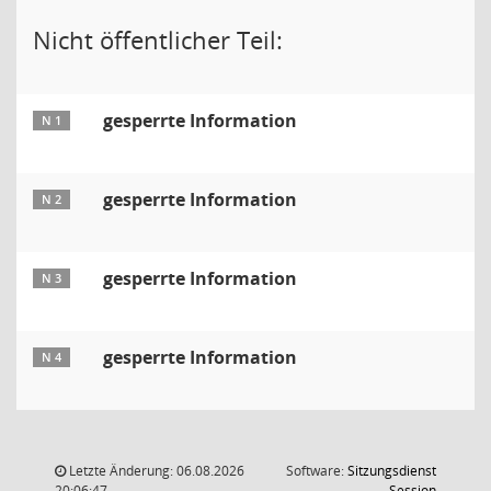
Nicht öffentlicher Teil:
gesperrte Information
N 1
gesperrte Information
N 2
gesperrte Information
N 3
gesperrte Information
N 4
Letzte Änderung: 06.08.2026
Software:
Sitzungsdienst
(Wird in
20:06:47
Session