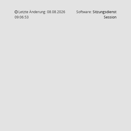
Letzte Änderung: 08.08.2026
Software:
Sitzungsdienst
(Wird in
09:06:53
Session