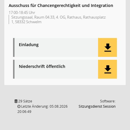
Ausschuss für Chancengerechtigkeit und Integration
17:00-18:45 Uhr
Sitzungssaal, Raum 04.33, 4. OG, Rathaus, Rathausplatz
1, 58332 Schwelm
Einladung
Niederschrift öffentlich
29 Sätze
Software:
(Wird in
Letzte Änderung: 05.08.2026
Sitzungsdienst
Session
20:06:49