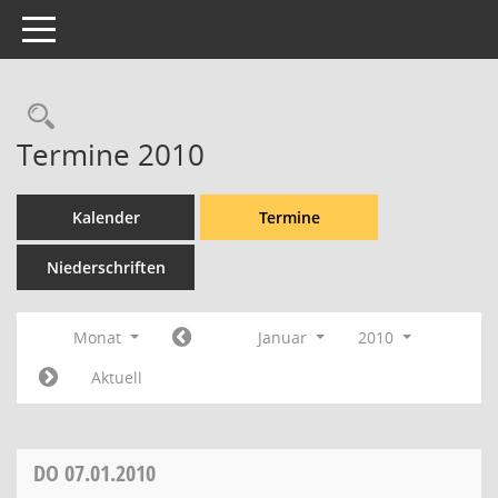
Toggle navigation
Rechercheauswahl
Termine 2010
Kalender
Termine
Niederschriften
Monat
Januar
2010
Aktuell
DO
07.01.2010