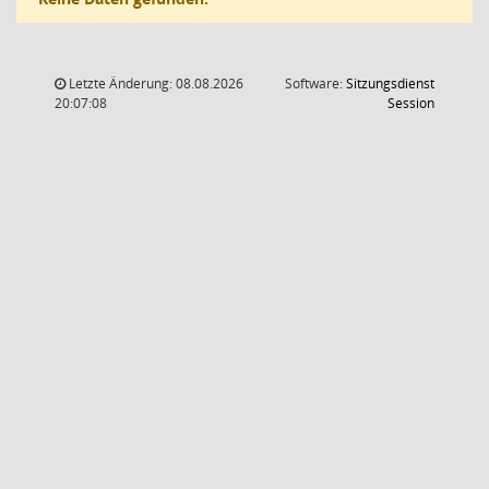
Letzte Änderung: 08.08.2026
Software:
Sitzungsdienst
(Wird in
20:07:08
Session