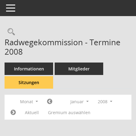
Toggle navigation
Rechercheauswahl
Radwegekommission - Termine
2008
Informationen
Mitglieder
Sitzungen
Monat
Januar
2008
Aktuell
Gremium auswählen