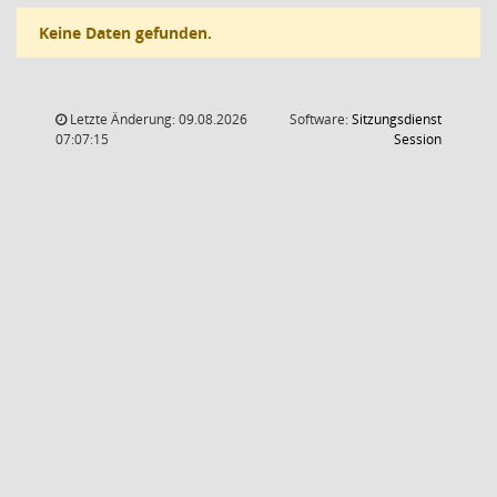
Keine Daten gefunden.
Letzte Änderung: 09.08.2026
Software:
Sitzungsdienst
(Wird in
07:07:15
Session