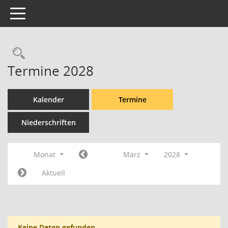
Toggle navigation
Rechercheauswahl
Termine 2028
Kalender
Termine
Niederschriften
Monat
März
2028
Aktuell
Keine Daten gefunden.