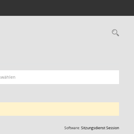
Rec
swählen
(Wird in
Software:
Sitzungsdienst
Session