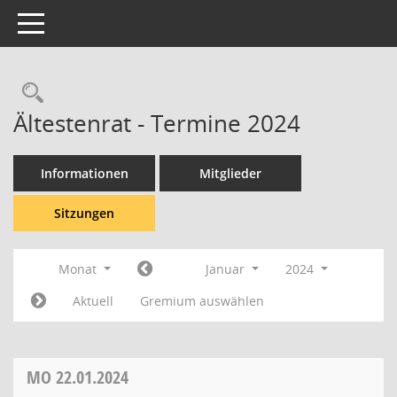
Toggle navigation
Rechercheauswahl
Ältestenrat - Termine 2024
Informationen
Mitglieder
Sitzungen
Monat
Januar
2024
Aktuell
Gremium auswählen
MO
22.01.2024