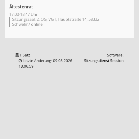
Ältestenrat
17:00-18:47 Uhr
Sitzungssaal, 2. OG, VG I, Hauptstraße 14, 58332
Schwelm/ online
1 Satz
Software:
(Wird in
Letzte Änderung: 09.08.2026
Sitzungsdienst
Session
13:06:59