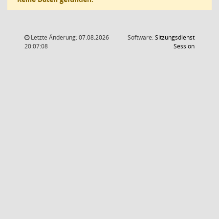
Letzte Änderung: 07.08.2026
Software:
Sitzungsdienst
(Wird in
20:07:08
Session