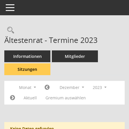
Toggle navigation
Rechercheauswahl
Ältestenrat - Termine 2023
Informationen
Mitglieder
Sitzungen
Monat
Dezember
2023
Aktuell
Gremium auswählen
Keine Daten gefunden.