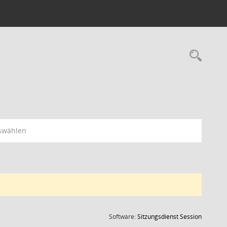
Rec
swählen
(Wird in
Software:
Sitzungsdienst
Session