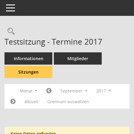
Toggle navigation
Rechercheauswahl
Testsitzung - Termine 2017
Informationen
Mitglieder
Sitzungen
Monat
September
2017
Aktuell
Gremium auswählen
Keine Daten gefunden.