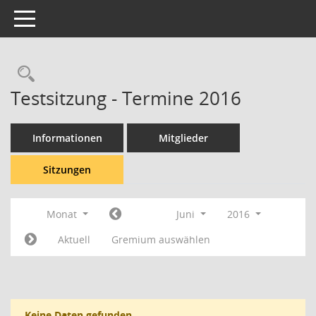
Toggle navigation
Rechercheauswahl
Testsitzung - Termine 2016
Informationen
Mitglieder
Sitzungen
Monat
Juni
2016
Aktuell
Gremium auswählen
Keine Daten gefunden.