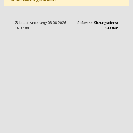
Letzte Änderung: 08.08.2026
Software:
Sitzungsdienst
(Wird in
16:07:09
Session