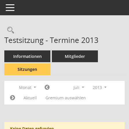
Toggle navigation
Rechercheauswahl
Testsitzung - Termine 2013
Informationen
Mitglieder
Sitzungen
Monat
Juli
2013
Aktuell
Gremium auswählen
Keine Daten gefunden.