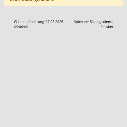
Letzte Änderung: 07.08.2026
Software:
Sitzungsdienst
(Wird in
09:06:48
Session