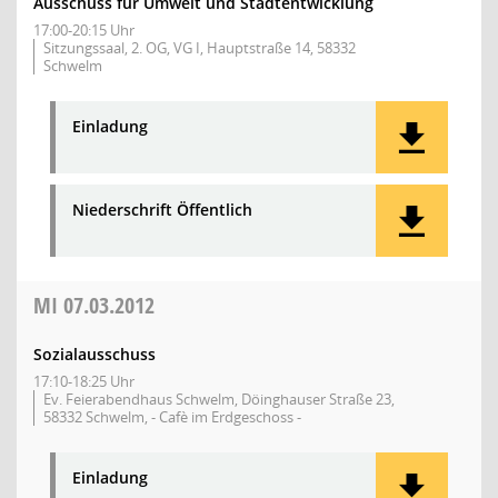
Ausschuss für Umwelt und Stadtentwicklung
17:00-20:15 Uhr
Sitzungssaal, 2. OG, VG I, Hauptstraße 14, 58332
Schwelm
Einladung
Niederschrift Öffentlich
MI
07.03.2012
Sozialausschuss
17:10-18:25 Uhr
Ev. Feierabendhaus Schwelm, Döinghauser Straße 23,
58332 Schwelm, - Cafè im Erdgeschoss -
Einladung