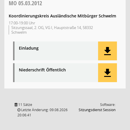
MO
05.03.2012
Koordinierungskreis Ausländische Mitbürger Schwelm
17:00-19:00 Uhr
Sitzungssaal, 2. OG, VG I, Hauptstraße 14, 58332
Schwelm
Einladung
Niederschrift Öffentlich
11 Sätze
Software:
(Wird in
Letzte Änderung: 09.08.2026
Sitzungsdienst
Session
20:06:41