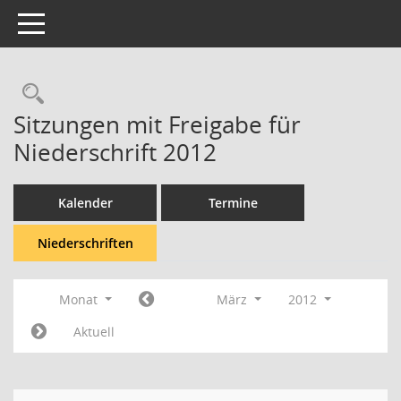
Toggle navigation
Rechercheauswahl
Sitzungen mit Freigabe für
Niederschrift 2012
Kalender
Termine
Niederschriften
Monat
März
2012
Aktuell