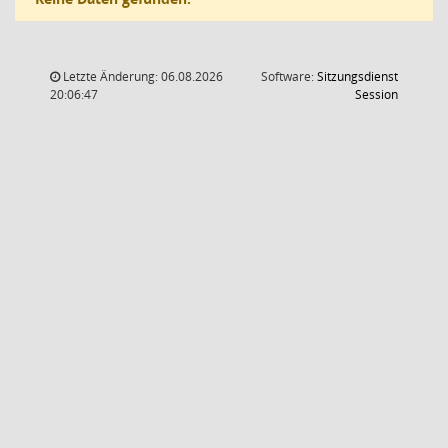
Letzte Änderung: 06.08.2026
Software:
Sitzungsdienst
(Wird in
20:06:47
Session