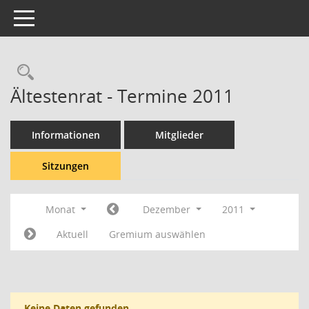
Toggle navigation
Rechercheauswahl
Ältestenrat - Termine 2011
Informationen
Mitglieder
Sitzungen
Monat
Dezember
2011
Aktuell
Gremium auswählen
Keine Daten gefunden.