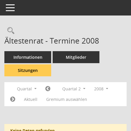
Toggle navigation
Rechercheauswahl
Ältestenrat - Termine 2008
Informationen
Mitglieder
Sitzungen
Quartal
Quartal 2
2008
Aktuell
Gremium auswählen
Keine Daten gefunden.