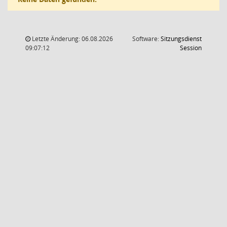
Letzte Änderung: 06.08.2026
Software:
Sitzungsdienst
(Wird in
09:07:12
Session