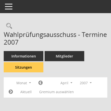
Toggle navigation
Rechercheauswahl
Wahlprüfungsausschuss - Termine
2007
Informationen
Mitglieder
Sitzungen
Monat
April
2007
Aktuell
Gremium auswählen