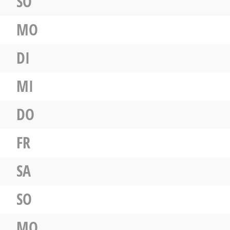
SO
MO
DI
MI
DO
FR
SA
SO
MO