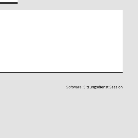
(Wird in
Software:
Sitzungsdienst
Session