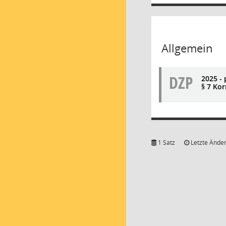
Allgemein
DZP
2025 -
§ 7 Ko
1 Satz
Letzte Änder