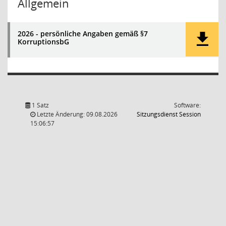
Allgemein
2026 - persönliche Angaben gemäß §7
KorruptionsbG
1 Satz
Software:
(Wird in
Letzte Änderung: 09.08.2026
Sitzungsdienst
Session
15:06:57