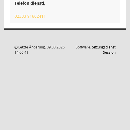
Telefon
dienstl.
02333 91662411
Letzte Änderung: 09.08.2026
Software:
Sitzungsdienst
(Wird in
14:06:41
Session