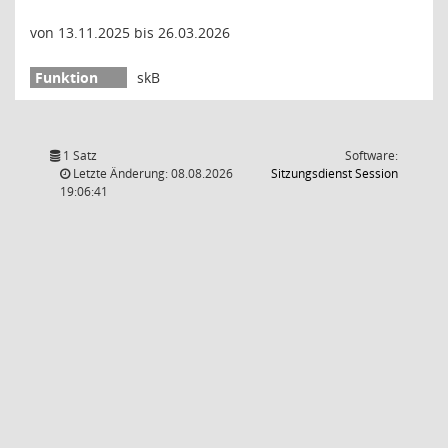
von 13.11.2025 bis 26.03.2026
skB
1 Satz
Software:
(Wird in
Letzte Änderung: 08.08.2026
Sitzungsdienst
Session
19:06:41