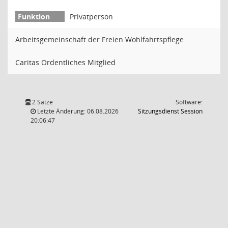
Privatperson
Arbeitsgemeinschaft der Freien Wohlfahrtspflege
Caritas Ordentliches Mitglied
2 Sätze
Software:
(Wird in
Letzte Änderung: 06.08.2026
Sitzungsdienst
Session
20:06:47