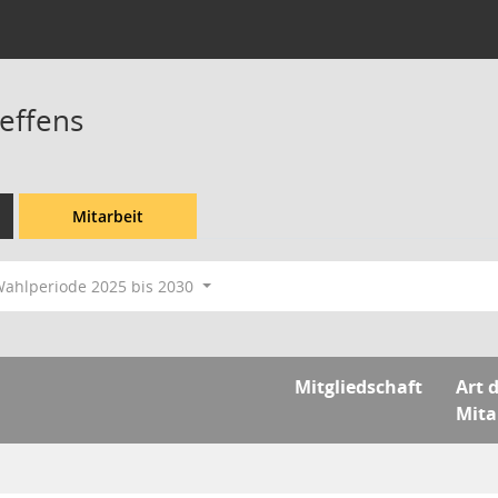
teffens
Mitarbeit
ahlperiode 2025 bis 2030
Mitgliedschaft
Art 
Mita