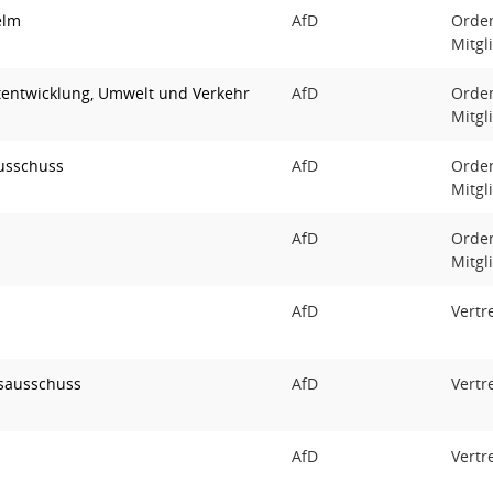
elm
AfD
Orden
Mitgl
tentwicklung, Umwelt und Verkehr
AfD
Orden
Mitgl
usschuss
AfD
Orden
Mitgl
AfD
Orden
Mitgl
AfD
Vertr
sausschuss
AfD
Vertr
AfD
Vertr