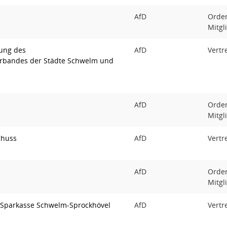
AfD
Orden
Mitgl
ung des
AfD
Vertr
rbandes der Städte Schwelm und
AfD
Orden
Mitgl
chuss
AfD
Vertr
AfD
Orden
Mitgl
 Sparkasse Schwelm-Sprockhövel
AfD
Vertr