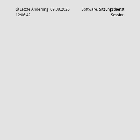
Letzte Änderung: 09.08.2026
Software:
Sitzungsdienst
(Wird in
12:06:42
Session