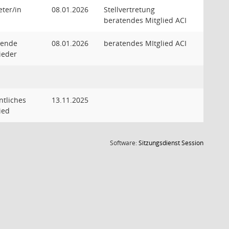
eter/in
08.01.2026
Stellvertretung
beratendes Mitglied ACI
tende
08.01.2026
beratendes MItglied ACI
ieder
ntliches
13.11.2025
ied
(Wird in
Software:
Sitzungsdienst
Session