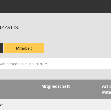
zzarisi
Mitarbeit
ahlperiode 2025 bis 2030
Mitgliedschaft
Art 
Mita
er