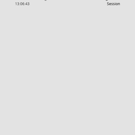
(Wird in
13:06:43
Session