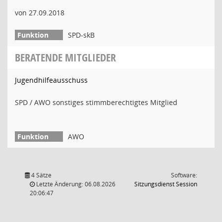
von 27.09.2018
SPD-skB
BERATENDE MITGLIEDER
Jugendhilfeausschuss
SPD / AWO sonstiges stimmberechtigtes Mitglied
AWO
4 Sätze
Software:
(Wird in
Letzte Änderung: 06.08.2026
Sitzungsdienst
Session
20:06:47