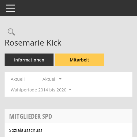
Toggle navigation
Rechercheauswahl
Rosemarie Kick
Informationen
Mitarbeit
Aktuell
Aktuell
Wahlperiode 2014 bis 2020
MITGLIEDER SPD
Sozialausschuss