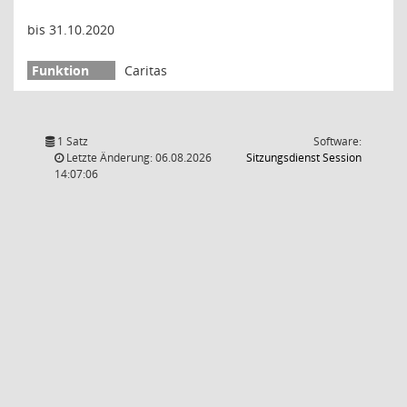
bis 31.10.2020
Caritas
1 Satz
Software:
(Wird in
Letzte Änderung: 06.08.2026
Sitzungsdienst
Session
14:07:06