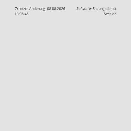
Letzte Änderung: 08.08.2026
Software:
Sitzungsdienst
(Wird in
13:06:45
Session