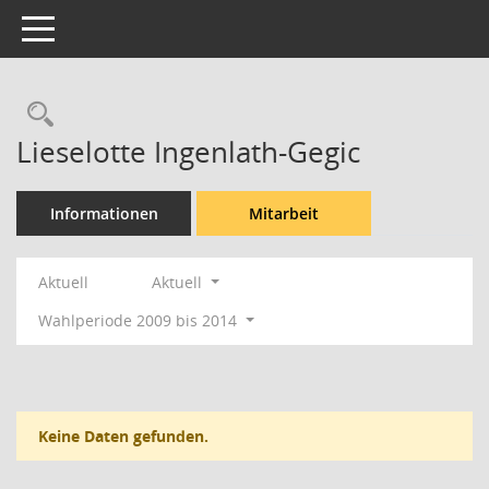
Toggle navigation
Rechercheauswahl
Lieselotte Ingenlath-Gegic
Informationen
Mitarbeit
Aktuell
Aktuell
Wahlperiode 2009 bis 2014
Keine Daten gefunden.